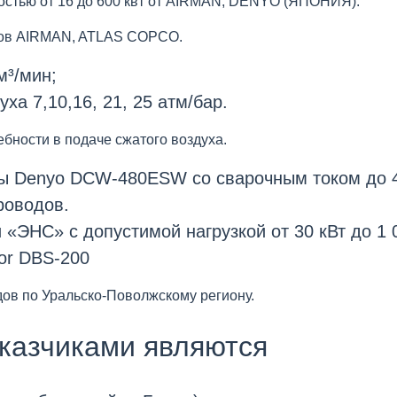
остью от 16 до 600 квт от AIRMAN, DENYO (ЯПОНИЯ).
ров AIRMAN, ATLAS COPCO.
м³/мин;
ха 7,10,16, 21, 25 атм/бар.
бности в подаче сжатого воздуха.
ы Denyo DCW-480ESW со сварочным током до 4
роводов.
ЭНС» с допустимой нагрузкой от 30 кВт до 1 00
or DBS-200
ов по Уральско-Поволжскому региону.
казчиками являются